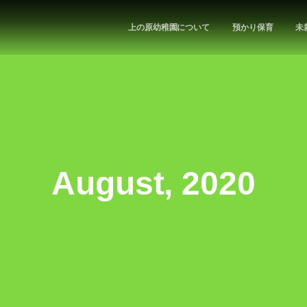
上の原幼稚園について
預かり保育
未
August, 2020