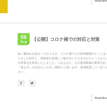
Read Mor
06
【公開】コロナ禍での対応と対策
Aug
短い夏休みが始まっております。コロナ禍で上の原幼稚園がとってま
りました対応と、保護者の皆様にご協力をいただきながらとっており
す対策を文章化いたしました。これもまた、上の原幼稚園の教育方針
『考え方』がお伝えしやすい資料だと思います。参考程度にご一読く
さい。
Read Mor