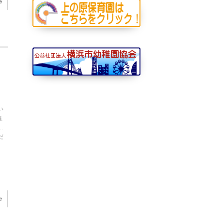
e
い
ま
…
だ
e