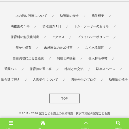
上の原幼稚園について
幼稚園の歴史
施設概要
幼稚園の１年
幼稚園の１日
トム・ソーヤーのおうち
保育料の無償化制度
アクセス
プライバシーポリシー
預かり保育
未就園児の参加行事
よくある質問
自園調理による全給食
制服と体操着
個人持ち教材
通園バス
保育後の習い事
地域との交流
駐車スペース
園舎建て替え
入園受付について
園長先生のブログ
幼稚園の様子
TOP
© 2011 - 2026
認定こども園上の原幼稚園：横浜市旭区の認定こども園