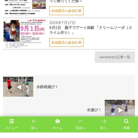
って帰ってくだ祭～
未就園児の参加行事
2026年7月17日
9月1日 親子でアート体験 「クリームソーダ（ス
ライム作り）」
未就園児の参加行事
uenoharaの記事一覧
水鉄砲遊び！
水遊び！
メニュー
前へ
ホーム
先頭へ
次へ
検索