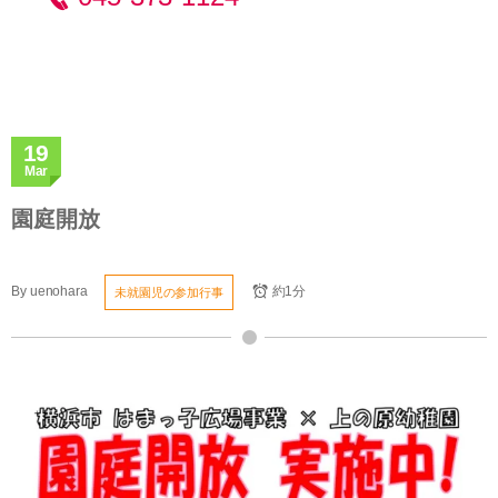
19
Mar
園庭開放
By
uenohara
約1分
未就園児の参加行事