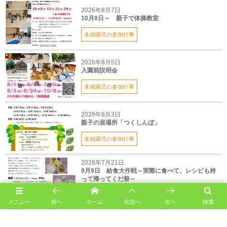
2026年8月7日
10月8日～ 親子で体操教室
未就園児の参加行事
2026年8月5日
入園前説明会
未就園児の参加行事
2026年8月3日
親子の居場所「つくしんぼ」
未就園児の参加行事
2026年7月21日
9月9日 給食大作戦～実際に食べて、レシピも持
って帰ってくだ祭～
未就園児の参加行事
メニュー
前へ
ホーム
先頭へ
次へ
検索
uenoharaの記事一覧