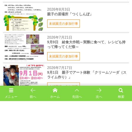
2026年8月3日
親子の居場所「つくしんぼ」
未就園児の参加行事
2026年7月21日
9月9日 給食大作戦～実際に食べて、レシピも持
って帰ってくだ祭～
未就園児の参加行事
2026年7月17日
9月1日 親子でアート体験 「クリームソーダ（ス
ライム作り）」
未就園児の参加行事
メニュー
前へ
ホーム
先頭へ
次へ
検索
uenoharaの記事一覧
10月18日 子育て講演会「子どもの絵とこころ～お絵描き
の『魔法の言葉がけ』～」