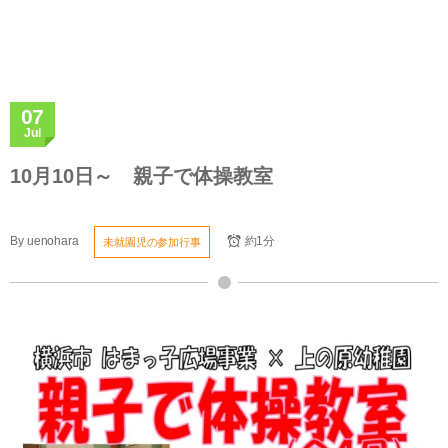
07
Jul
10月10日～ 親子で体操教室
By
uenohara
約1分
未就園児の参加行事