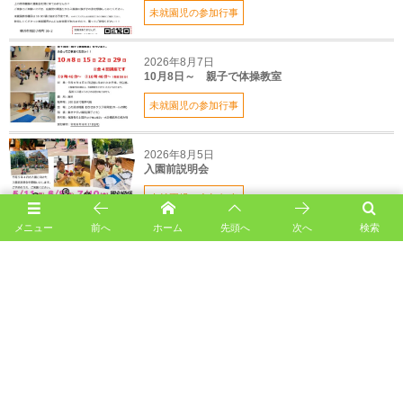
未就園児の参加行事
2026年8月7日
10月8日～ 親子で体操教室
未就園児の参加行事
2026年8月5日
入園前説明会
未就園児の参加行事
メニュー
前へ
ホーム
先頭へ
次へ
検索
2026年8月3日
親子の居場所「つくしんぼ」
未就園児の参加行事
uenoharaの記事一覧