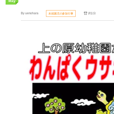
May
By
uenohara
約1分
未就園児の参加行事