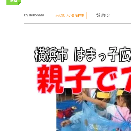
Mar
By
uenohara
約1分
未就園児の参加行事