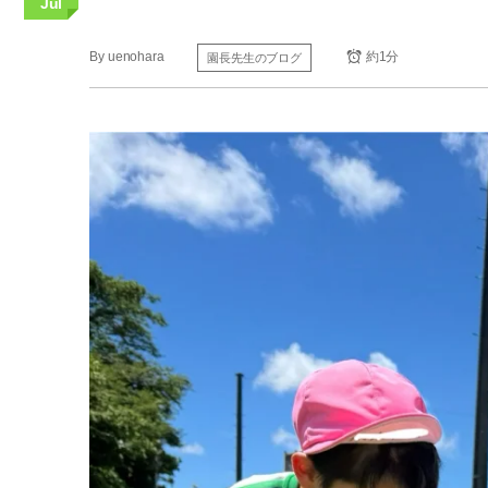
Jul
By
uenohara
約1分
園長先生のブログ