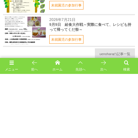
未就園児の参加行事
2026年7月21日
9月9日 給食大作戦～実際に食べて、レシピも持
って帰ってくだ祭～
未就園児の参加行事
uenoharaの記事一覧
メニュー
前へ
ホーム
先頭へ
次へ
検索
正課（保育時間中）の体操指導
雨の日だからこそ