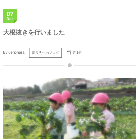
07
Dec
大根抜きを行いました
By
uenohara
約1分
園長先生のブログ