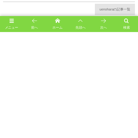
uenoharaの記事一覧
メニュー
前へ
ホーム
先頭へ
次へ
検索
お遊戯会 予行練習を実施しました！
お餅つき！
上の原幼稚園について
幼稚園の歴史
施設概要
幼稚園の１年
幼稚園の１日
トム・ソーヤーのおうち