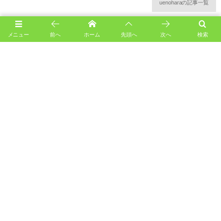
uenoharaの記事一覧
メニュー
前へ
ホーム
先頭へ
次へ
検索
9月のお誕生日会
天気予報とにらめっこ
上の原幼稚園について
幼稚園の歴史
施設概要
幼稚園の１年
幼稚園の１日
トム・ソーヤーのおうち
保育料の無償化制度
アクセス
プライバシーポリシー