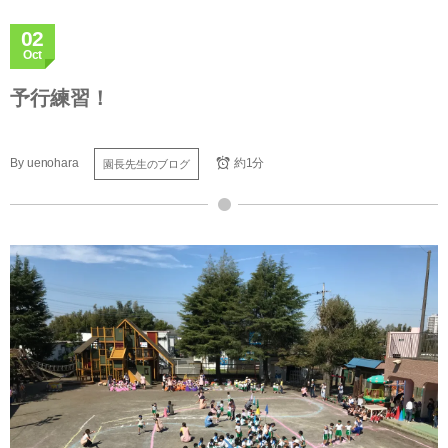
02
Oct
予行練習！
By
uenohara
約1分
園長先生のブログ